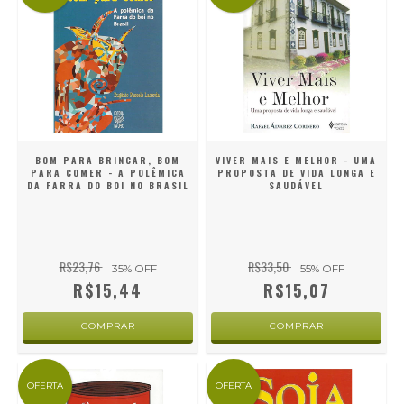
BOM PARA BRINCAR, BOM
VIVER MAIS E MELHOR - UMA
PARA COMER - A POLÊMICA
PROPOSTA DE VIDA LONGA E
DA FARRA DO BOI NO BRASIL
SAUDÁVEL
R$23,76
R$33,50
35
% OFF
55
% OFF
R$15,44
R$15,07
OFERTA
OFERTA