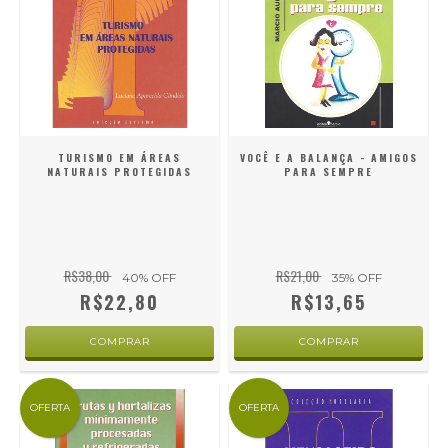
TURISMO EM ÁREAS
VOCÊ E A BALANÇA - AMIGOS
NATURAIS PROTEGIDAS
PARA SEMPRE
R$38,00
R$21,00
40
% OFF
35
% OFF
R$22,80
R$13,65
OFERTA
OFERTA