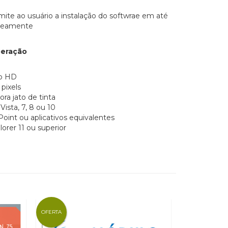
mite ao usuário a instalação do softwrae em até
aneamente
peração
no HD
pixels
ra jato de tinta
sta, 7, 8 ou 10
oint ou aplicativos equivalentes
orer 11 ou superior
OFERTA