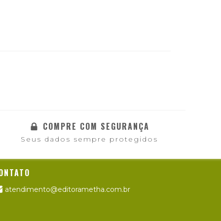
COMPRE COM SEGURANÇA
Seus dados sempre protegidos
ONTATO
atendimento@editorametha.com.br