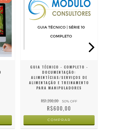
GUIA TÉCNICO - COMPLETO -
AVANU
9
DOCUMENTAÇÃO:
AVALI
ALIMENTÍCIAS/SERVIÇOS DE
ALIMENTAÇÃO E TREINAMENTO
PARA MANIPULADORES
R$1.200,00
50
% OFF
R$600,00