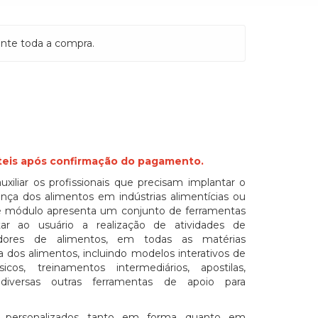
nte toda a compra.
teis após confirmação do pagamento.
uxiliar os profissionais que precisam implantar o
nça dos alimentos em indústrias alimentícias ou
te módulo apresenta um conjunto de ferramentas
itar ao usuário a realização de atividades de
adores de alimentos, em todas as matérias
 dos alimentos, incluindo modelos interativos de
icos, treinamentos intermediários, apostilas,
e diversas outras ferramentas de apoio para
 personalizados tanto em forma quanto em